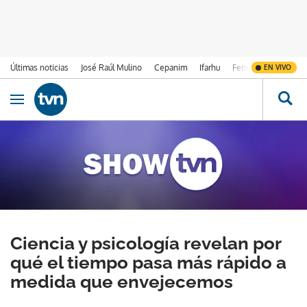
Últimas noticias
José Raúl Mulino
Cepanim
Ifarhu
Fenómeno de El Ni
EN VIVO
Ir al contenido
Obrir navegació
Ciencia y psicología revelan por
qué el tiempo pasa más rápido a
medida que envejecemos