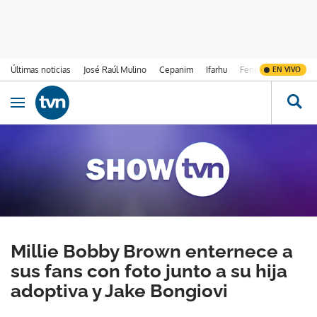
Últimas noticias
José Raúl Mulino
Cepanim
Ifarhu
Fenómeno de El Ni
EN VIVO
Ir al contenido
Obrir navegació
Millie Bobby Brown enternece a
sus fans con foto junto a su hija
adoptiva y Jake Bongiovi