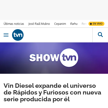
Últimas noticias
José Raúl Mulino
Cepanim
Ifarhu
Fenómeno de El Ni
EN VIVO
Ir al contenido
Obrir navegació
Vin Diesel expande el universo
de Rápidos y Furiosos con nueva
serie producida por él