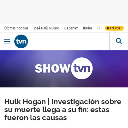
Últimas noticias
José Raúl Mulino
Cepanim
Ifarhu
Fenómeno de El Ni
EN VIVO
Ir al contenido
Obrir navegació
Hulk Hogan | Investigación sobre
su muerte llega a su fin: estas
fueron las causas