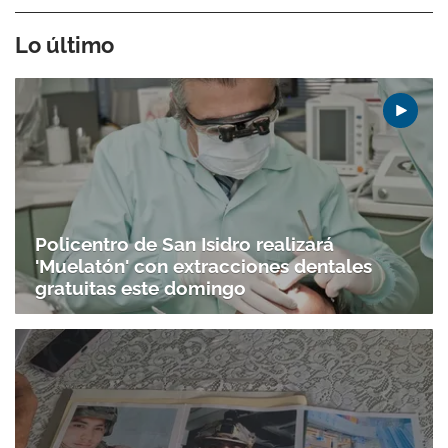
Lo último
Policentro de San Isidro realizará
'Muelatón' con extracciones dentales
Gracias por suscribirte a nuestro boletín.
gratuitas este domingo
ACEPTAR