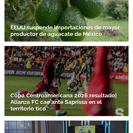
Gracias por suscribirte a nuestro boletín.
EEUU suspende importaciones de mayor
productor de aguacate de México
ACEPTAR
Copa Centroamericana 2026 resultado|
Alianza FC cae ante Saprissa en el
territorio tico