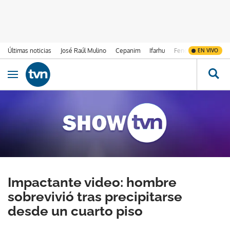
Últimas noticias
José Raúl Mulino
Cepanim
Ifarhu
Fenómeno de El Ni
EN VIVO
Ir al contenido
Obrir navegació
Impactante video: hombre
sobrevivió tras precipitarse
desde un cuarto piso