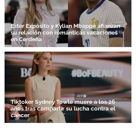
Ester Expósito y Kylian Mbappé afianzan
su relación con románticas vacaciones
en Cerdeña
Tiktoker Sydney Towle muere a los 26
años tras compartir su lucha contra el
cáncer