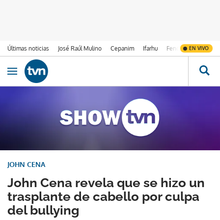
Últimas noticias
José Raúl Mulino
Cepanim
Ifarhu
Fenómeno de El Ni
EN VIVO
Ir al contenido
Obrir navegació
JOHN CENA
John Cena revela que se hizo un
trasplante de cabello por culpa
del bullying