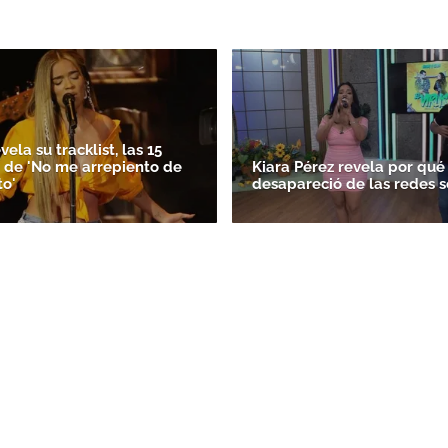
vela su tracklist, las 15
 de 'No me arrepiento de
Kiara Pérez revela por qué
to'
desapareció de las redes s