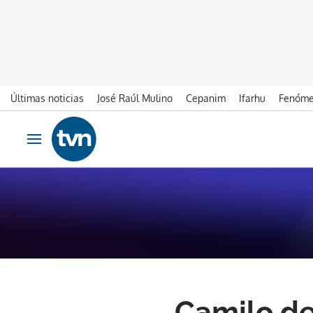
Últimas noticias
José Raúl Mulino
Cepanim
Ifarhu
Fenóme
Ir al contenido
Obrir navegació
Camilo de