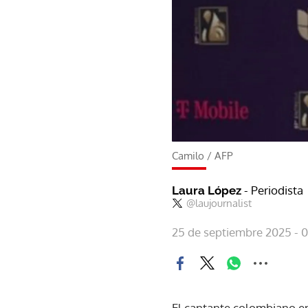
Camilo
/
AFP
- Periodista
Laura López
@laujournalist
25 de septiembre 2025 - 0
El cantante colombiano en