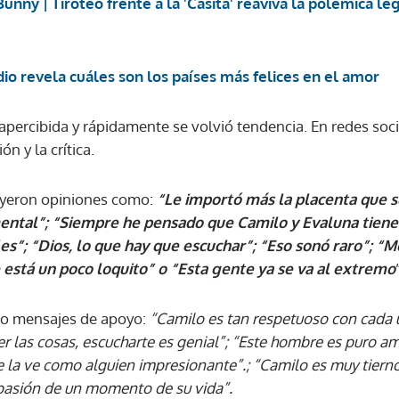
unny | Tiroteo frente a la 'Casita' reaviva la polémica le
ACEPTAR
io revela cuáles son los países más felices en el amor
apercibida y rápidamente se volvió tendencia. En redes soci
n y la crítica.
leyeron opiniones como:
“Le importó más la placenta que 
ental”; “Siempre he pensado que Camilo y Evaluna tiene
es”; “Dios, lo que hay que escuchar”; “Eso sonó raro”; “M
 está un poco loquito” o “Esta gente ya se va al extremo
bo mensajes de apoyo:
“Camilo es tan respetuoso con cada 
r las cosas, escucharte es genial”; “Este hombre es puro a
 la ve como alguien impresionante”.; “Camilo es muy tierno
pasión de un momento de su vida”.