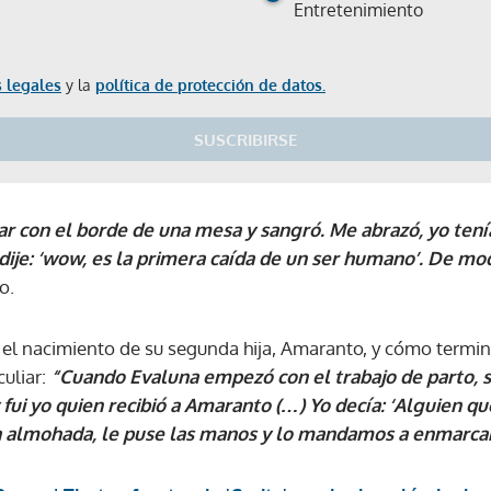
Entretenimiento
 legales
y la
política de protección de datos.
SUSCRIBIRSE
zar con el borde de una mesa y sangró. Me abrazó, yo tení
dije: ‘wow, es la primera caída de un ser humano’. De mo
o.
ó el nacimiento de su segunda hija, Amaranto, y cómo termi
uliar:
“Cuando Evaluna empezó con el trabajo de parto, s
y fui yo quien recibió a Amaranto (…) Yo decía: ‘Alguien 
a almohada, le puse las manos y lo mandamos a enmarcar
Gracias por suscribirte a nuestro boletín.