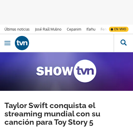
Últimas noticias
José Raúl Mulino
Cepanim
Ifarhu
Fenómeno de El Ni
EN VIVO
Ir al contenido
Obrir navegació
Taylor Swift conquista el
streaming mundial con su
canción para Toy Story 5