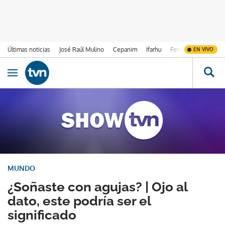
Últimas noticias
José Raúl Mulino
Cepanim
Ifarhu
Fenómeno de El Ni
EN VIVO
Ir al contenido
Obrir navegació
MUNDO
¿Soñaste con agujas? | Ojo al
dato, este podría ser el
significado