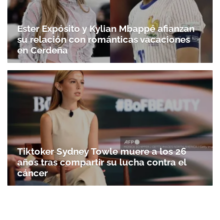
Ester Expósito y Kylian Mbappé afianzan
su relación con románticas vacaciones
en Cerdeña
Tiktoker Sydney Towle muere a los 26
años tras compartir su lucha contra el
cáncer