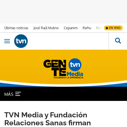
Últimas noticias
José Raúl Mulino
Cepanim
Ifarhu
Fenómeno de El Ni
EN VIVO
Ir al contenido
Obrir navegació
MÁS
TVN Media y Fundación
Relaciones Sanas firman