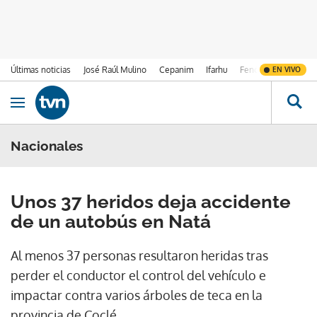
Últimas noticias
José Raúl Mulino
Cepanim
Ifarhu
Fenómeno de El Ni
EN VIVO
Ir al contenido
Obrir navegació
Nacionales
Unos 37 heridos deja accidente
de un autobús en Natá
Al menos 37 personas resultaron heridas tras
perder el conductor el control del vehículo e
impactar contra varios árboles de teca en la
provincia de Coclé.