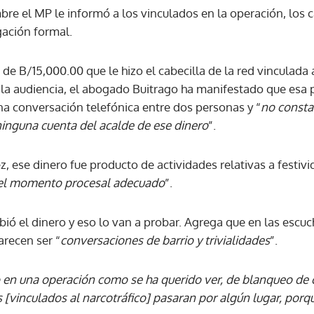
bre el MP le informó a los vinculados en la operación, los 
igación formal.
de B/15,000.00 que le hizo el cabecilla de la red vinculada 
 la audiencia, el abogado Buitrago ha manifestado que esa 
una conversación telefónica entre dos personas y “
no consta 
ninguna cuenta del acalde de ese dinero
”.
, ese dinero fue producto de actividades relativas a festiv
el momento procesal adecuado
”.
ibió el dinero y eso lo van a probar. Agrega que en las escu
arecen ser “
conversaciones de barrio y trivialidades
”.
o en una operación como se ha querido ver, de blanqueo de 
 [vinculados al narcotráfico] pasaran por algún lugar, porq
Gracias por suscribirte a nuestro boletín.