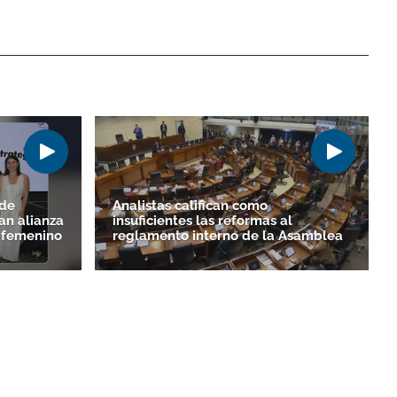
 de
Analistas califican como
an alianza
insuficientes las reformas al
o femenino
reglamento interno de la Asamblea