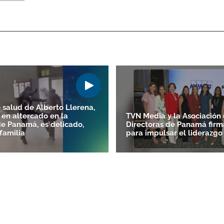
 salud de Alberto Llerena,
 en altercado en la
TVN Media y la Asociación
de Panamá, es delicado,
Directoras de Panamá firm
familia
para impulsar el liderazg