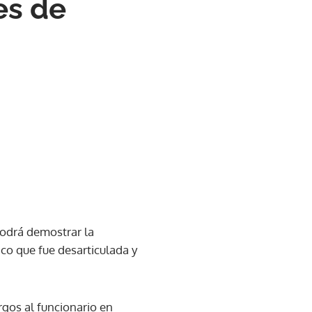
es de
podrá demostrar la
ico que fue desarticulada y
rgos al funcionario en