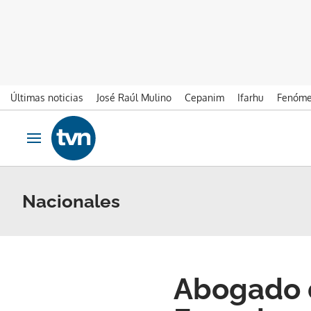
Últimas noticias
José Raúl Mulino
Cepanim
Ifarhu
Fenóme
Ir al contenido
Obrir navegació
Nacionales
Abogado d