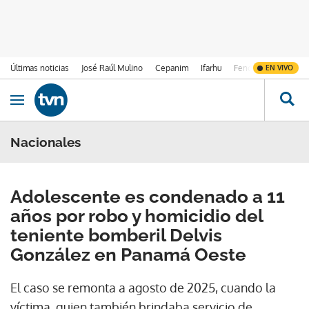
Últimas noticias
José Raúl Mulino
Cepanim
Ifarhu
Fenómeno de El Ni
EN VIVO
Ir al contenido
Obrir navegació
Nacionales
Adolescente es condenado a 11
años por robo y homicidio del
teniente bomberil Delvis
González en Panamá Oeste
El caso se remonta a agosto de 2025, cuando la
víctima, quien también brindaba servicio de