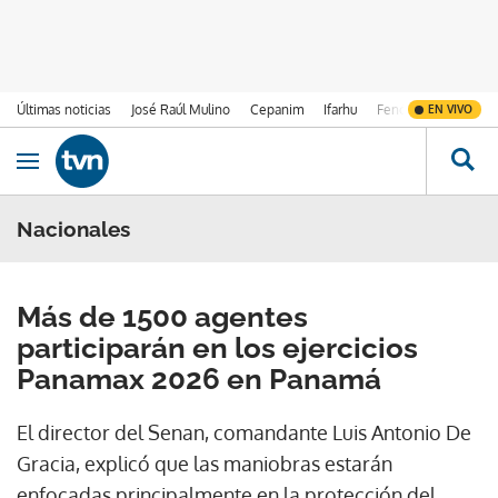
Últimas noticias
José Raúl Mulino
Cepanim
Ifarhu
Fenómeno de El Ni
EN VIVO
Ir al contenido
Obrir navegació
Nacionales
Más de 1500 agentes
participarán en los ejercicios
Panamax 2026 en Panamá
El director del Senan, comandante Luis Antonio De
Gracia, explicó que las maniobras estarán
enfocadas principalmente en la protección del