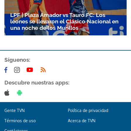
LPF | Plaza Amador vs Tauro FC: Los
leones se llevaron el Clásico Nacional en
una noche de los Murillos
Síguenos:
Descubre nuestras apps:
Gente TVN
Política de privacidad
Términos de uso
Acerca de TVN
Contáctenos