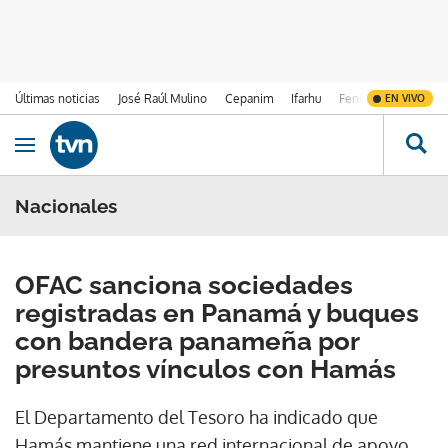
Últimas noticias
José Raúl Mulino
Cepanim
Ifarhu
Fenómeno de El Ni
EN VIVO
Ir al contenido
Obrir navegació
Nacionales
OFAC sanciona sociedades
registradas en Panamá y buques
con bandera panameña por
presuntos vínculos con Hamás
El Departamento del Tesoro ha indicado que
Hamás mantiene una red internacional de apoyo