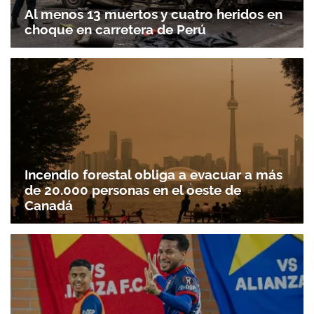
Al menos 13 muertos y cuatro heridos en
Gracias por suscribirte a nuestro boletín.
choque en carretera de Perú
ACEPTAR
Incendio forestal obliga a evacuar a más
de 20.000 personas en el oeste de
Canadá