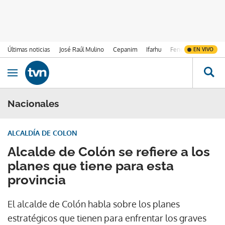
Últimas noticias
José Raúl Mulino
Cepanim
Ifarhu
Fenómeno de El Ni
EN VIVO
Ir al contenido
Obrir navegació
Nacionales
ALCALDÍA DE COLON
Alcalde de Colón se refiere a los
planes que tiene para esta
provincia
El alcalde de Colón habla sobre los planes
estratégicos que tienen para enfrentar los graves