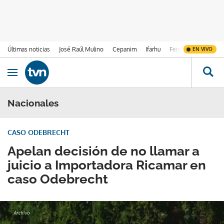
Últimas noticias
José Raúl Mulino
Cepanim
Ifarhu
Fenómeno de El Ni
EN VIVO
Ir al contenido
Obrir navegació
Nacionales
CASO ODEBRECHT
Apelan decisión de no llamar a
juicio a Importadora Ricamar en
caso Odebrecht