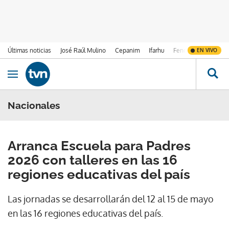
Últimas noticias
José Raúl Mulino
Cepanim
Ifarhu
Fenómeno de El Ni
EN VIVO
Ir al contenido
Obrir navegació
Nacionales
Arranca Escuela para Padres
2026 con talleres en las 16
regiones educativas del país
Las jornadas se desarrollarán del 12 al 15 de mayo
en las 16 regiones educativas del país.