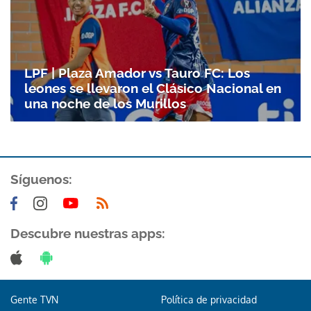
LPF | Plaza Amador vs Tauro FC: Los
leones se llevaron el Clásico Nacional en
una noche de los Murillos
Síguenos:
Gracias por suscribirte a nuestro boletín.
ACEPTAR
Descubre nuestras apps:
Gente TVN
Política de privacidad