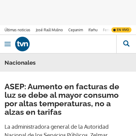
Últimas noticias
José Raúl Mulino
Cepanim
Ifarhu
Fenómeno de El Ni
EN VIVO
Ir al contenido
Obrir navegació
Nacionales
ASEP: Aumento en facturas de
luz se debe al mayor consumo
por altas temperaturas, no a
alzas en tarifas
La administradora general de la Autoridad
Nacional de los Servicios Públicos, Zelmar