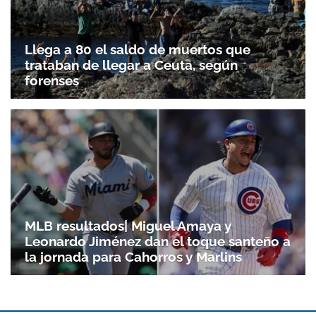
Llega a 80 el saldo de muertos que
trataban de llegar a Ceuta, según
forenses
MLB resultados| Miguel Amaya y
Leonardo Jiménez dan el toque santeño a
la jornada para Cahorros y Marlins
Gracias por suscribirte a nuestro boletín.
ACEPTAR