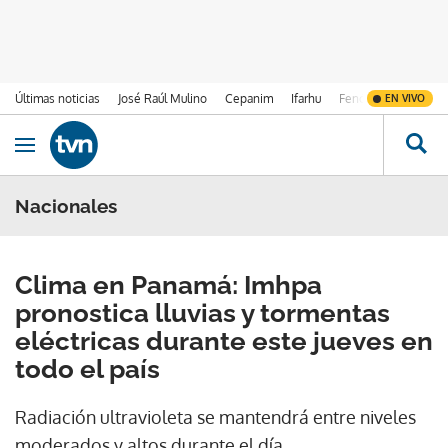
Últimas noticias
José Raúl Mulino
Cepanim
Ifarhu
Fenómeno de El Ni
EN VIVO
Ir al contenido
Obrir navegació
Nacionales
Clima en Panamá: Imhpa
pronostica lluvias y tormentas
eléctricas durante este jueves en
todo el país
Radiación ultravioleta se mantendrá entre niveles
moderados y altos durante el día.