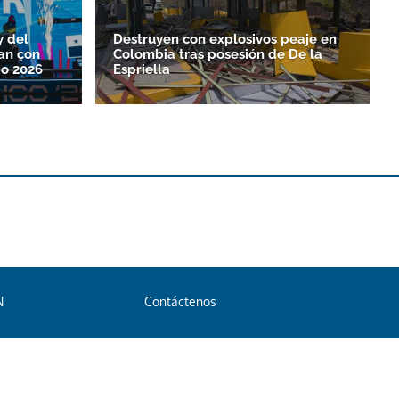
y del
Destruyen con explosivos peaje en
an con
Colombia tras posesión de De la
o 2026
Espriella
N
Contáctenos