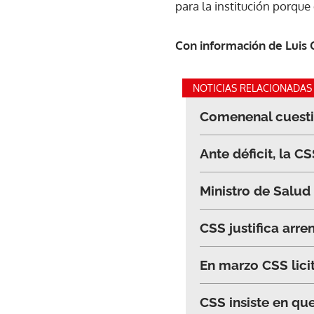
para la institución porqu
Con información de Luis 
NOTICIAS RELACIONADAS
Comenenal cuestio
Ante déficit, la 
Ministro de Salud
CSS justifica arr
En marzo CSS lici
CSS insiste en qu