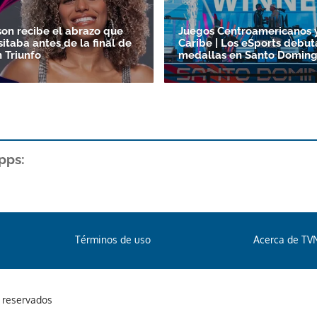
son recibe el abrazo que
Juegos Centroamericanos 
itaba antes de la final de
Caribe | Los eSports debut
 Triunfo
medallas en Santo Doming
pps:
Términos de uso
Acerca de TV
s reservados