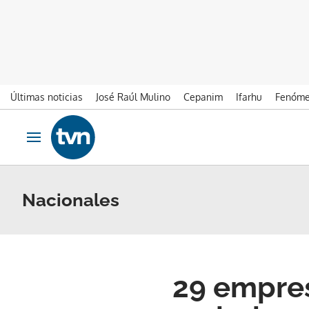
Últimas noticias
José Raúl Mulino
Cepanim
Ifarhu
Fenóme
Ir al contenido
Obrir navegació
Nacionales
29 empres