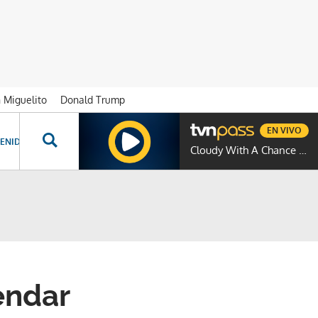
n Miguelito
Donald Trump
EN VIVO
ENIDOS ESPECIALES
NOVELAS
PROGRAMAS
GENTE TVN
PROG
Cloudy With A Chance Of Meatballs
endar