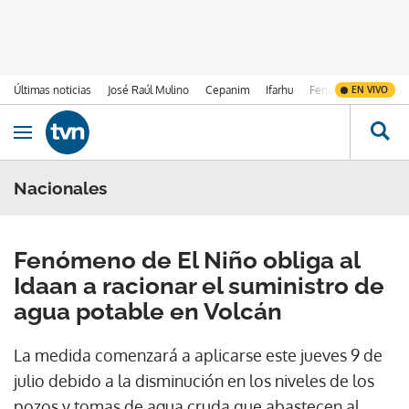
Últimas noticias
José Raúl Mulino
Cepanim
Ifarhu
Fenómeno de El Ni
EN VIVO
Ir al contenido
Obrir navegació
Nacionales
Fenómeno de El Niño obliga al
Idaan a racionar el suministro de
agua potable en Volcán
La medida comenzará a aplicarse este jueves 9 de
julio debido a la disminución en los niveles de los
pozos y tomas de agua cruda que abastecen al