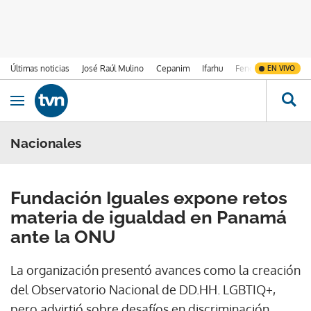
Últimas noticias
José Raúl Mulino
Cepanim
Ifarhu
Fenómeno de El Ni
EN VIVO
Ir al contenido
Obrir navegació
Nacionales
Fundación Iguales expone retos
materia de igualdad en Panamá
ante la ONU
La organización presentó avances como la creación
del Observatorio Nacional de DD.HH. LGBTIQ+,
pero advirtió sobre desafíos en discriminación