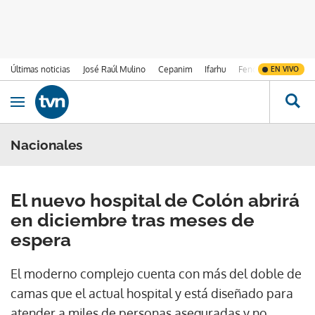
Últimas noticias
José Raúl Mulino
Cepanim
Ifarhu
Fenómeno de El Ni
EN VIVO
Ir al contenido
Obrir navegació
Nacionales
El nuevo hospital de Colón abrirá
en diciembre tras meses de
espera
El moderno complejo cuenta con más del doble de
camas que el actual hospital y está diseñado para
atender a miles de personas aseguradas y no