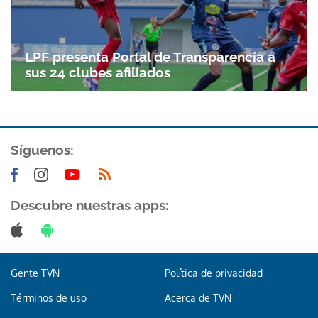
Gracias por suscribirte a nuestro boletín.
LPF presenta Portal de Transparencia a
ACEPTAR
sus 24 clubes afiliados
Síguenos:
Descubre nuestras apps:
Gente TVN
Política de privacidad
Términos de uso
Acerca de TVN