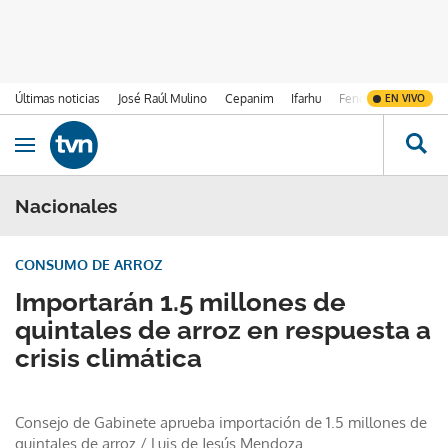
Últimas noticias
José Raúl Mulino
Cepanim
Ifarhu
Fenómeno de El Ni
EN VIVO
Ir al contenido
Obrir navegació
Nacionales
CONSUMO DE ARROZ
Importarán 1.5 millones de
quintales de arroz en respuesta a
crisis climática
Consejo de Gabinete aprueba importación de 1.5 millones de
quintales de arroz
/
Luis de Jesús Mendoza