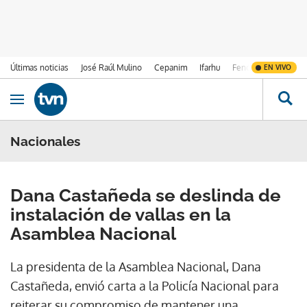
Últimas noticias
José Raúl Mulino
Cepanim
Ifarhu
Fenómeno de El Ni
EN VIVO
Ir al contenido
Obrir navegació
Nacionales
Dana Castañeda se deslinda de
instalación de vallas en la
Asamblea Nacional
La presidenta de la Asamblea Nacional, Dana
Castañeda, envió carta a la Policía Nacional para
reiterar su compromiso de mantener una