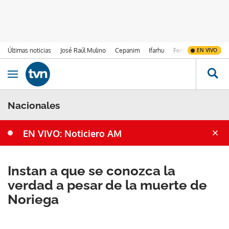
Últimas noticias
José Raúl Mulino
Cepanim
Ifarhu
Fenómeno de El Ni
EN VIVO
Ir al contenido
Obrir navegació
Nacionales
EN VIVO: Noticiero AM
Instan a que se conozca la
verdad a pesar de la muerte de
Noriega