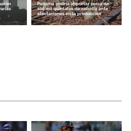
uarán
Panamá podría importar cerca de
varias
100 mil quintales de cebolla ante
afectaciones en la producción