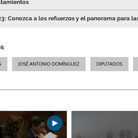
atamientos
3: Conozca a los refuerzos y el panorama para las
os
S
JOSÉ ANTONIO DOMÍNGUEZ
DIPUTADOS