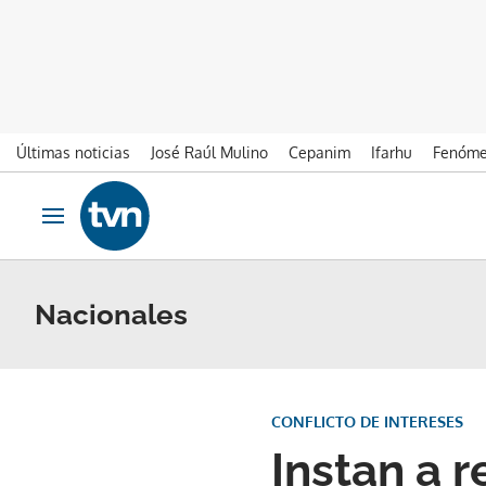
Últimas noticias
José Raúl Mulino
Cepanim
Ifarhu
Fenóme
Ir al contenido
Obrir navegació
Nacionales
CONFLICTO DE INTERESES
Instan a r