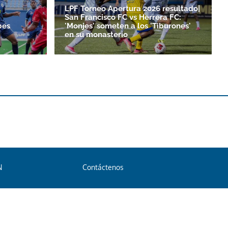
LPF Torneo Apertura 2026 resultado|
San Francisco FC vs Herrera FC:
bes
'Monjes' someten a los 'Tiburones'
en su monasterio
N
Contáctenos