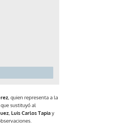
érez
, quien representa a la
 que sustituyó al
guez
,
Luis Carlos Tapia
y
 observaciones.