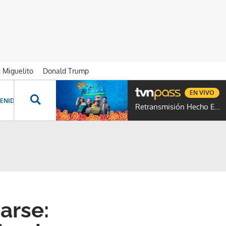
n Miguelito
Donald Trump
EN VIVO
ENIDOS ESPECIALES
NOVELAS
PROGRAMAS
GENTE TVN
PROG
Retransmisión Hecho En Panamá
arse: