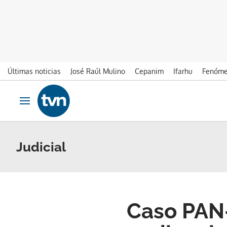
Últimas noticias
José Raúl Mulino
Cepanim
Ifarhu
Fenóme
Ir al contenido
Obrir navegació
Judicial
Caso PAN-