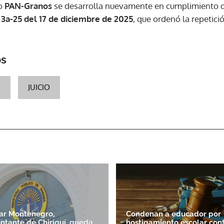
so
PAN-Granos
se desarrolla nuevamente en cumplimiento d
 3a-25 del 17 de diciembre de 2025
, que ordenó la repetici
os
N
JUICIO
ar Montenegro,
Condenan a educador por
ntante de Chiriquí, queda
hostigamiento escolar cont