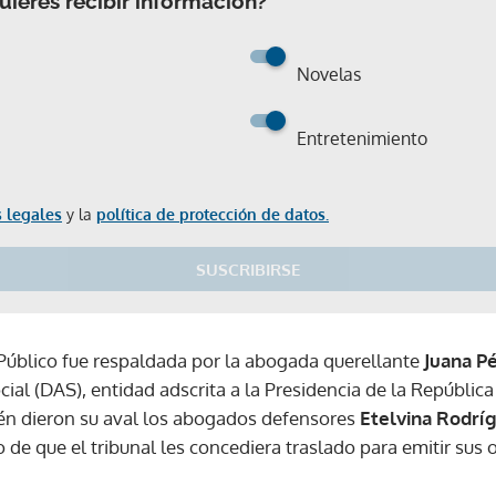
ieres recibir información?
Gracias por suscribirte a nuestro boletín.
Novelas
ACEPTAR
Entretenimiento
 legales
y la
política de protección de datos.
SUSCRIBIRSE
o Público fue respaldada por la abogada querellante
Juana P
cial (DAS), entidad adscrita a la Presidencia de la República
n dieron su aval los abogados defensores
Etelvina Rodrí
o de que el tribunal les concediera traslado para emitir sus