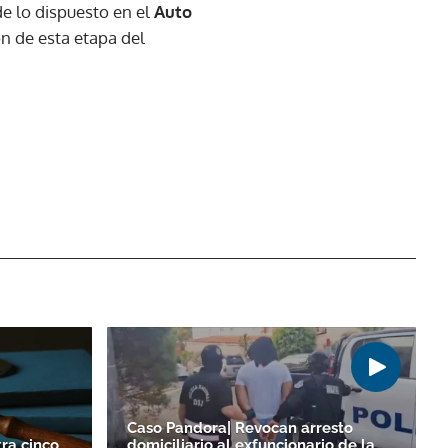
e lo dispuesto en el
Auto
ón de esta etapa del
Caso Pandora| Revocan arresto
ra cinco
domiciliario al exfuncionario de la