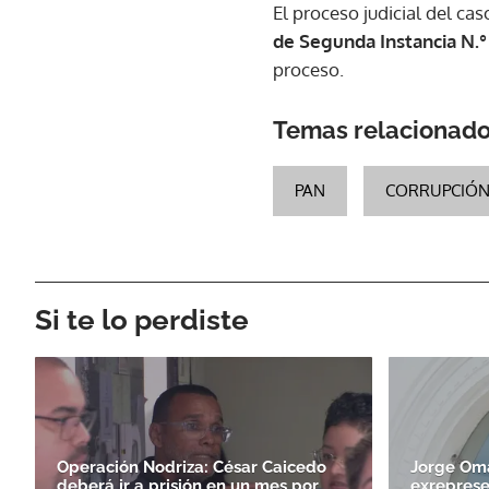
El proceso judicial del ca
de Segunda Instancia N.°
proceso.
Temas relacionad
PAN
CORRUPCIÓ
Si te lo perdiste
Operación Nodriza: César Caicedo
Jorge Om
deberá ir a prisión en un mes por
exreprese