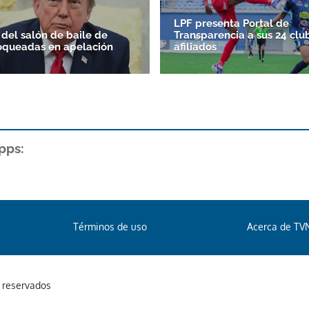
LPF presenta Portal de
 del salón de baile de
Transparencia a sus 24 clu
oqueadas en apelación
afiliados
pps:
Términos de uso
Acerca de TV
s reservados