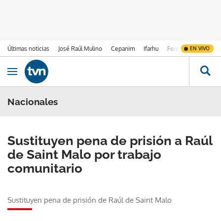
Últimas noticias
José Raúl Mulino
Cepanim
Ifarhu
Fenómeno de El Ni
EN VIVO
Ir al contenido
Obrir navegació
Nacionales
Sustituyen pena de prisión a Raúl
de Saint Malo por trabajo
comunitario
Sustituyen pena de prisión de Raúl de Saint Malo