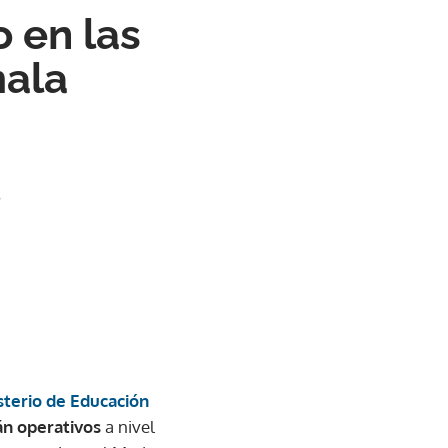
 en las
mala
s
sterio de Educación
án operativos
a nivel