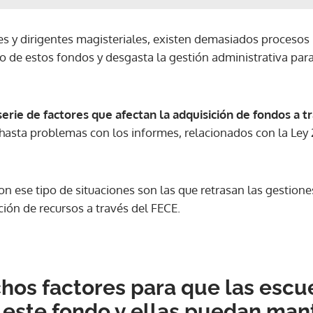
s y dirigentes magisteriales, existen demasiados procesos
 de estos fondos y desgasta la gestión administrativa par
erie de factores que afectan la adquisición de fondos a t
asta problemas con los informes, relacionados con la Ley 2
n ese tipo de situaciones son las que retrasan las gestione
ción de recursos a través del FECE.
hos factores para que las escu
 este fondo y ellas puedan man
Gracias por suscribirte a nuestro boletín.