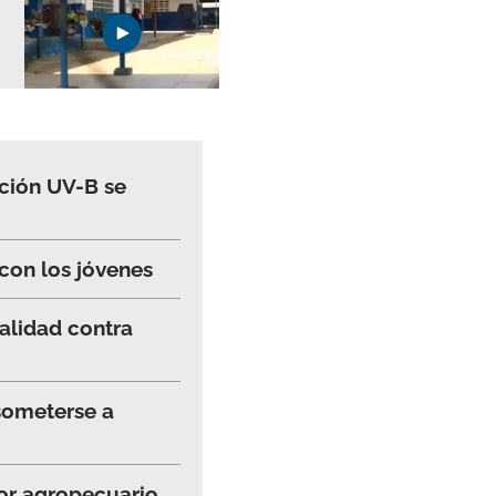
ación UV-B se
 con los jóvenes
alidad contra
 someterse a
tor agropecuario