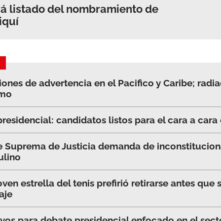
á listado del nombramiento de
iquí
iones de advertencia en el Pacifico y Caribe; radi
emo
esidencial: candidatos listos para el cara a cara
e Suprema de Justicia demanda de inconstitucion
ulino
en estrella del tenis prefirió retirarse antes que
aje
vos para debate presidencial enfocado en el sec