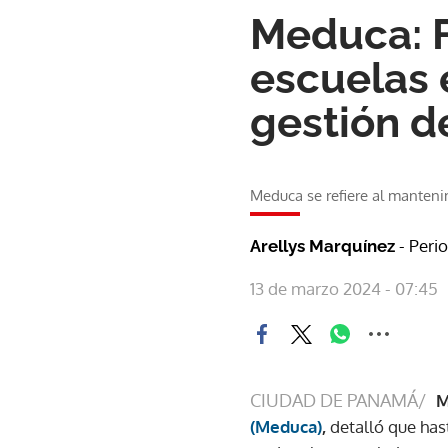
Meduca: F
escuelas 
gestión d
Meduca se refiere al manteni
- Peri
Arellys Marquínez
13 de marzo 2024 - 07:45
CIUDAD DE PANAMÁ/
M
(Meduca)
,
detalló que ha