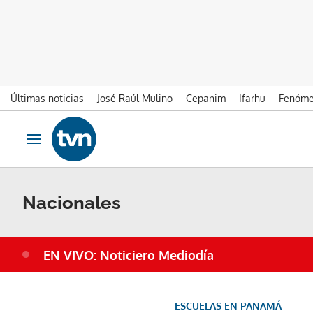
Últimas noticias
José Raúl Mulino
Cepanim
Ifarhu
Fenóme
Ir al contenido
Obrir navegació
Nacionales
EN VIVO: Noticiero Mediodía
ESCUELAS EN PANAMÁ