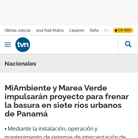
Últimas noticias
José Raúl Mulino
Cepanim
Ifarhu
Fenómeno de El Ni
EN VIVO
Ir al contenido
Obrir navegació
Nacionales
MiAmbiente y Marea Verde
impulsarán proyecto para frenar
la basura en siete ríos urbanos
de Panamá
▪️ Mediante la instalación, operación y
mantenimiento de sistemas de interceptación de