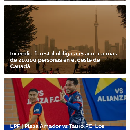
Incendio forestal obliga a evacuar a más
de 20.000 personas en el oeste de
Canadá
LPF | Plaza Amador vs Tauro FC: Los
Gracias por suscribirte a nuestro boletín.