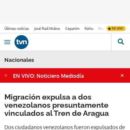
Últimas noticias
José Raúl Mulino
Cepanim
Ifarhu
Fenómeno de El Ni
EN VIVO
Ir al contenido
Obrir navegació
Nacionales
EN VIVO: Noticiero Mediodía
Migración expulsa a dos
venezolanos presuntamente
vinculados al Tren de Aragua
Dos ciudadanos venezolanos fueron expulsados de