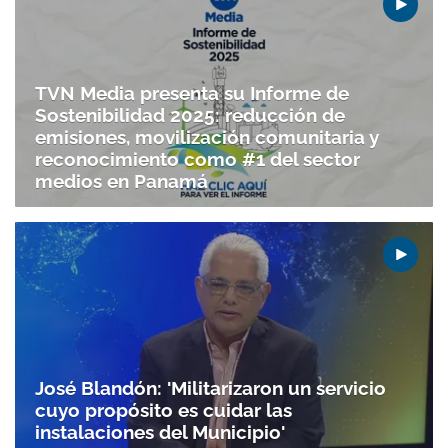
TVN Media presenta su Informe de
Sostenibilidad 2025: reducción de
emisiones, movilización comunitaria y
reconocimiento como #1 del sector
medios en Panamá
José Blandón: 'Militarizaron un servicio
cuyo propósito es cuidar las
instalaciones del Municipio'