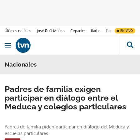
Últimas noticias
José Raúl Mulino
Cepanim
Ifarhu
Fenómeno de El Ni
EN VIVO
Ir al contenido
Obrir navegació
Nacionales
Padres de familia exigen
participar en diálogo entre el
Meduca y colegios particulares
Padres de familia piden participar en diálogo del Meduca y
escuelas particulares