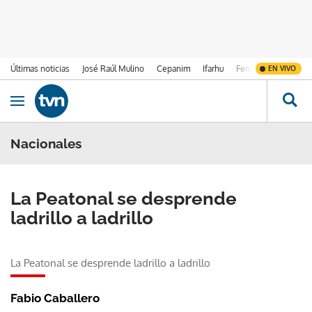
Últimas noticias
José Raúl Mulino
Cepanim
Ifarhu
Fenómeno de El Ni
EN VIVO
Ir al contenido
Obrir navegació
Nacionales
La Peatonal se desprende
ladrillo a ladrillo
La Peatonal se desprende ladrillo a ladrillo
Fabio Caballero