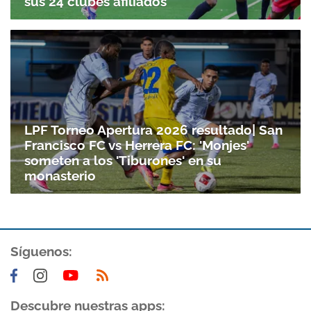
sus 24 clubes afiliados
LPF Torneo Apertura 2026 resultado| San
Francisco FC vs Herrera FC: 'Monjes'
someten a los 'Tiburones' en su
monasterio
Síguenos:
Descubre nuestras apps: