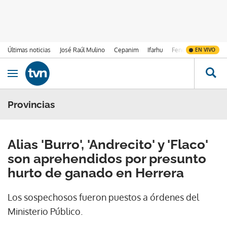
Últimas noticias
José Raúl Mulino
Cepanim
Ifarhu
Fenómeno de El Ni
EN VIVO
Ir al contenido
Obrir navegació
Provincias
Alias 'Burro', 'Andrecito' y 'Flaco'
son aprehendidos por presunto
hurto de ganado en Herrera
Los sospechosos fueron puestos a órdenes del
Ministerio Público.