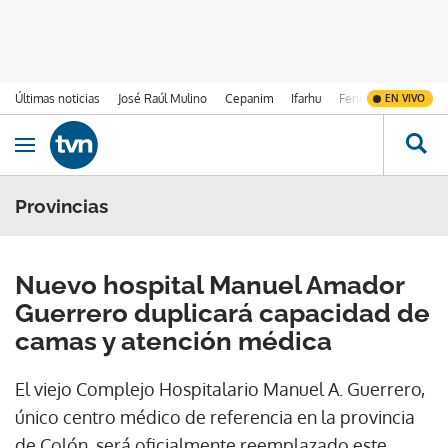
Últimas noticias
José Raúl Mulino
Cepanim
Ifarhu
Fenómeno de El Ni
EN VIVO
Ir al contenido
Obrir navegació
Provincias
Nuevo hospital Manuel Amador
Guerrero duplicará capacidad de
camas y atención médica
El viejo Complejo Hospitalario Manuel A. Guerrero,
único centro médico de referencia en la provincia
de Colón, será oficialmente reemplazado este