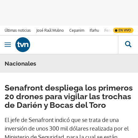
Últimas noticias
José Raúl Mulino
Cepanim
Ifarhu
Fenómeno de El Ni
EN VIVO
Ir al contenido
Obrir navegació
Nacionales
Senafront despliega los primeros
20 drones para vigilar las trochas
de Darién y Bocas del Toro
El jefe de Senafront indicó que se trata de una
inversión de unos 300 mil dólares realizada por el
Ministerio de Seguridad, para la cual se están