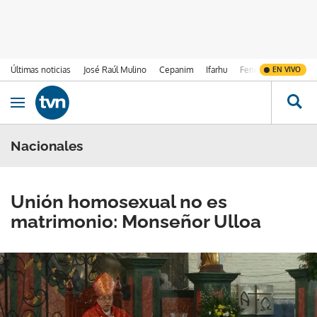
Últimas noticias
José Raúl Mulino
Cepanim
Ifarhu
Fenómeno de El Ni
EN VIVO
Ir al contenido
Obrir navegació
Nacionales
Unión homosexual no es
matrimonio: Monseñor Ulloa