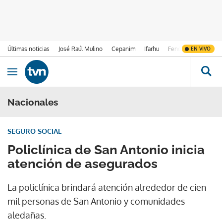
Últimas noticias
José Raúl Mulino
Cepanim
Ifarhu
Fenómeno de El Ni
EN VIVO
Ir al contenido
Obrir navegació
Nacionales
SEGURO SOCIAL
Policlínica de San Antonio inicia
atención de asegurados
La policlínica brindará atención alrededor de cien
mil personas de San Antonio y comunidades
aledañas.