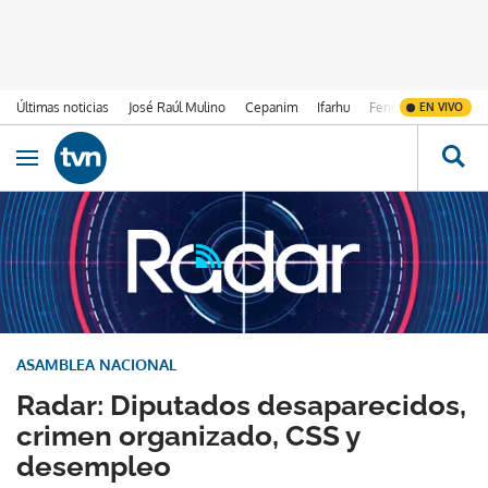
Últimas noticias
José Raúl Mulino
Cepanim
Ifarhu
Fenómeno de El Ni
EN VIVO
Ir al contenido
Obrir navegació
ASAMBLEA NACIONAL
Radar: Diputados desaparecidos,
crimen organizado, CSS y
desempleo