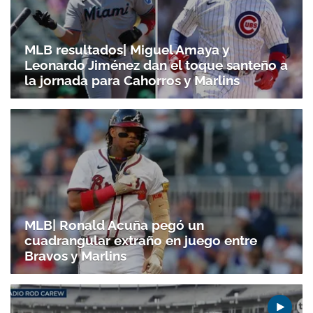
MLB resultados| Miguel Amaya y
Leonardo Jiménez dan el toque santeño a
la jornada para Cahorros y Marlins
Gracias por suscribirte a nuestro boletín.
ACEPTAR
MLB| Ronald Acuña pegó un
cuadrangular extraño en juego entre
Bravos y Marlins