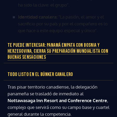
ha sido la clave: el grupo".
Identidad canalera:
"La pasión, el amor y el
sacrificio por su país y por el compañero es lo
que hace a este equipo especial y único".
TE PUEDE INTERESAR:
PANAMÁ EMPATA CON BOSNIA Y
HERZEGOVINA, CIERRA SU PREPARACIÓN MUNDIALISTA CON
BUENAS SENSACIONES
TODO LISTO EN EL BÚNKER CANALERO
Gracias por suscribirte a nuestro boletín.
Tras pisar territorio canadiense, la delegación
panameña se trasladó de inmediato al
Nottawasaga Inn Resort and Conference Centre
,
ACEPTAR
complejo que servirá como su campo base y cuartel
general durante la competencia.