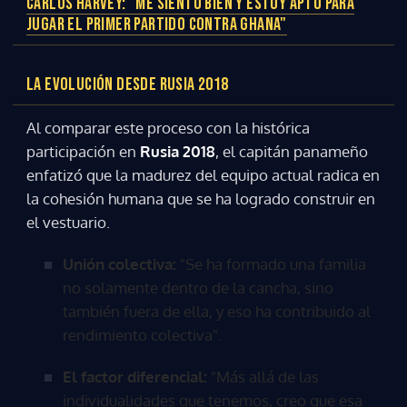
CARLOS HARVEY: "ME SIENTO BIEN Y ESTOY APTO PARA
JUGAR EL PRIMER PARTIDO CONTRA GHANA"
LA EVOLUCIÓN DESDE RUSIA 2018
Al comparar este proceso con la histórica
participación en
Rusia 2018
, el capitán panameño
enfatizó que la madurez del equipo actual radica en
la cohesión humana que se ha logrado construir en
el vestuario.
Unión colectiva:
"Se ha formado una familia
no solamente dentro de la cancha, sino
también fuera de ella, y eso ha contribuido al
rendimiento colectiva".
El factor diferencial:
"Más allá de las
individualidades que tenemos, creo que esa