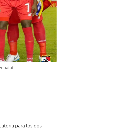
Fepafut
catoria para los dos