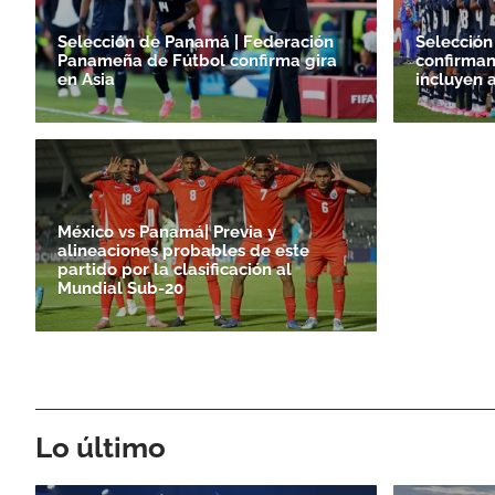
Selección de Panamá | Federación
Selección
Panameña de Fútbol confirma gira
confirman
en Asia
incluyen 
México vs Panamá| Previa y
alineaciones probables de este
partido por la clasificación al
Mundial Sub-20
Lo último