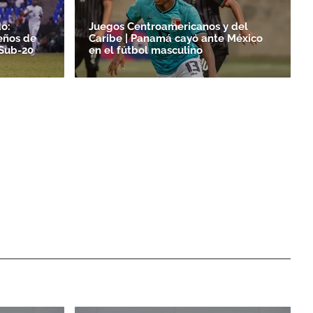
o:
Juegos Centroamericanos y del
eños de
Caribe | Panamá cayó ante México
 Sub-20
en el fútbol masculino