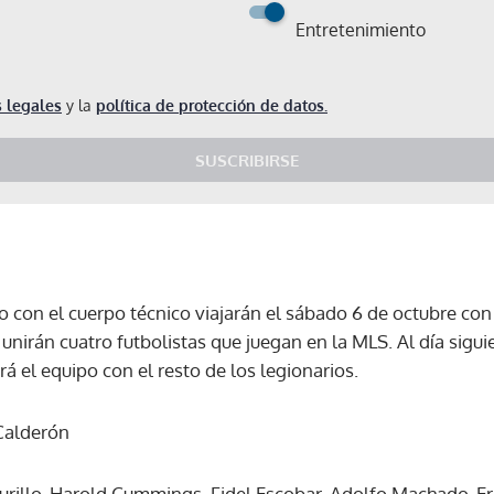
Entretenimiento
 legales
y la
política de protección de datos.
SUSCRIBIRSE
o con el cuerpo técnico viajarán el sábado 6 de octubre con
nirán cuatro futbolistas que juegan en la MLS. Al día siguie
 el equipo con el resto de los legionarios.
 Calderón
Gracias por suscribirte a nuestro boletín.
rillo, Harold Cummings, Fidel Escobar, Adolfo Machado, Eri