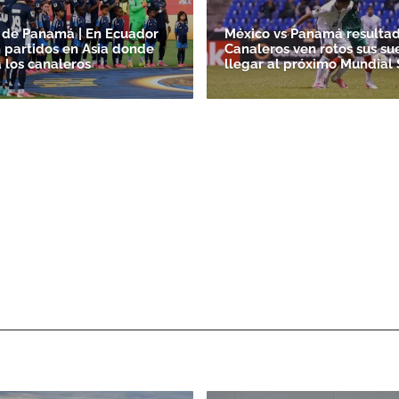
 de Panamá | En Ecuador
México vs Panamá resultad
 partidos en Asia donde
Canaleros ven rotos sus su
a los canaleros
llegar al próximo Mundial