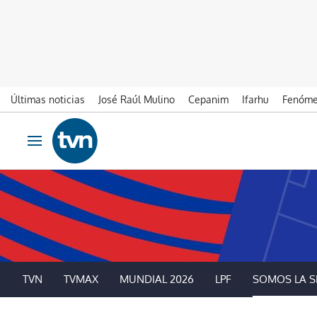
Últimas noticias
José Raúl Mulino
Cepanim
Ifarhu
Fenóme
Ir al contenido
Obrir navegació
TVN
TVMAX
MUNDIAL 2026
LPF
SOMOS LA S