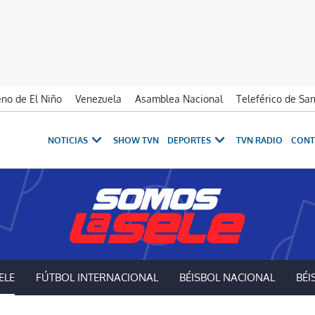
no de El Niño
Venezuela
Asamblea Nacional
Teleférico de Sa
NOTICIAS
SHOW TVN
DEPORTES
TVN RADIO
CONT
ELE
FÚTBOL INTERNACIONAL
BÉISBOL NACIONAL
BÉI