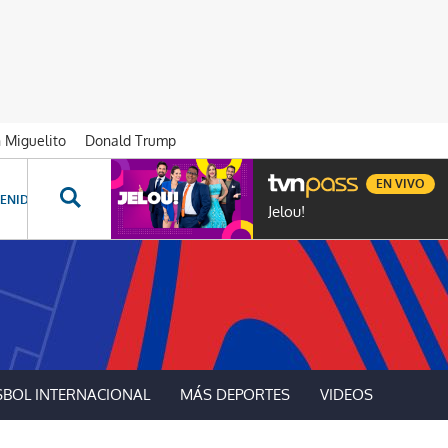
n Miguelito
Donald Trump
EN VIVO
ENIDOS ESPECIALES
NOVELAS
PROGRAMAS
GENTE TVN
PROG
Jelou!
SBOL INTERNACIONAL
MÁS DEPORTES
VIDEOS