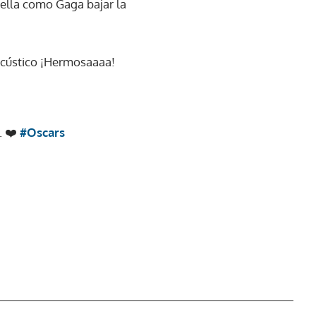
rella como Gaga bajar la
acústico ¡Hermosaaaa!
. ❤️
#Oscars