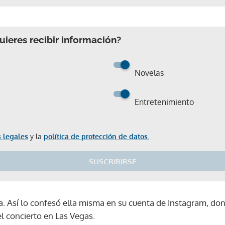
ieres recibir información?
Novelas
Entretenimiento
 legales
y la
política de protección de datos.
SUSCRIBIRSE
a. Así lo confesó ella misma en su cuenta de Instagram, do
l concierto en Las Vegas.
Gracias por suscribirte a nuestro boletín.