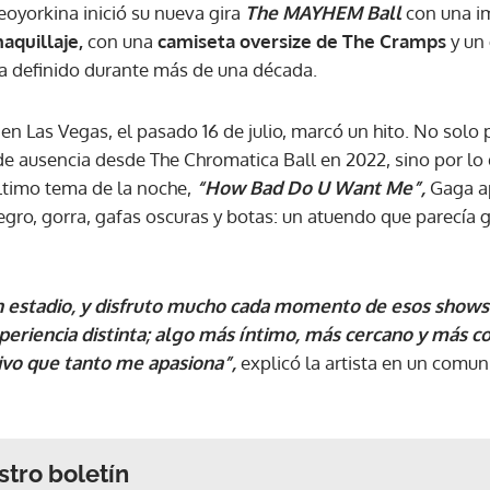
eoyorkina inició su nueva gira
The MAYHEM Ball
con una i
aquillaje,
con una
camiseta oversize de The Cramps
y un
 ha definido durante más de una década.
en Las Vegas, el pasado 16 de julio, marcó un hito. No solo 
de ausencia desde The Chromatica Ball en 2022, sino por lo 
ltimo tema de la noche,
“How Bad Do U Want Me”,
Gaga ap
gro, gorra, gafas oscuras y botas: un atuendo que parecía g
un estadio, y disfruto mucho cada momento de esos sho
xperiencia distinta; algo más íntimo, más cercano y más c
 vivo que tanto me apasiona”,
explicó la artista en un comuni
stro boletín