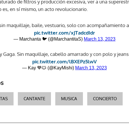
turado de filtros y producción excesiva, ver a una superest
 es, en sí mismo, un acto revolucionario.
sin maquillaje, baile, vestuario, solo con acompañamiento 
pic.twitter.com/xJTadcdIdr
— Marchanta 🐦 (@MarchantitaS)
March 13, 2023
y Gaga. Sin maquillaje, cabello amarrado y con polo y jeans
pic.twitter.com/lBXEPz5lwV
— Kay 💙🐱 (@KayMishi)
March 13, 2023
os
STAS
CANTANTE
MUSICA
CONCIERTO