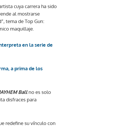
rtista cuya carrera ha sido
rende al mostrarse
d”, tema de Top Gun:
nico maquillaje.
nterpreta en la serie de
rma, a prima de los
AYHEM Ball
no es solo
ita disfraces para
ue redefine su vínculo con