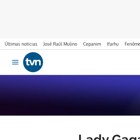
Últimas noticias
José Raúl Mulino
Cepanim
Ifarhu
Fenóme
Ir al contenido
Obrir navegació
Lady Gaga