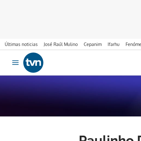
Últimas noticias
José Raúl Mulino
Cepanim
Ifarhu
Fenóme
Ir al contenido
Obrir navegació
Paulinho 