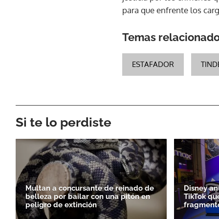
para que enfrente los car
Temas relacionad
ESTAFADOR
TIND
Si te lo perdiste
Multan a concursante de reinado de
Disney an
belleza por bailar con una pitón en
TikTok qu
peligro de extinción
fragmento