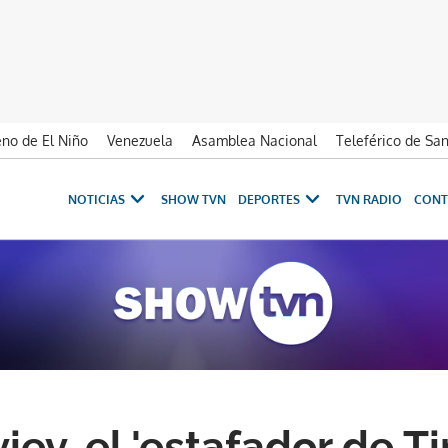
no de El Niño
Venezuela
Asamblea Nacional
Teleférico de Sa
NOTICIAS
SHOW TVN
DEPORTES
TVN RADIO
CONT
ev, el 'estafador de Ti