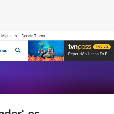
n Miguelito
Donald Trump
EN VIVO
ENIDOS ESPECIALES
NOVELAS
PROGRAMAS
GENTE TVN
PROG
Repetición Hecho En Panamá
nder', es