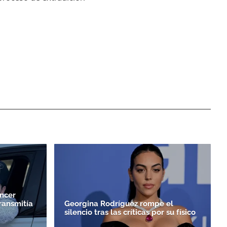
encer
ransmitía
Georgina Rodríguez rompe el
silencio tras las críticas por su físico