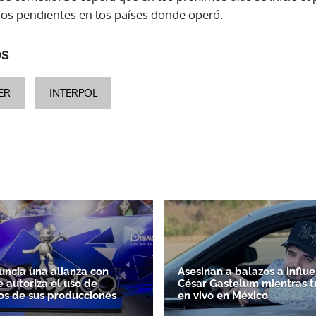
gos pendientes en los países donde operó.
os
ER
INTERPOL
uncia una alianza con
Asesinan a balazos a influ
e autoriza el uso de
César Gastelum mientras t
s de sus producciones
en vivo en México