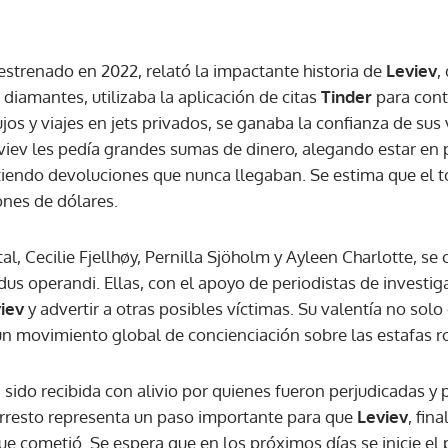
ACEPTAR
estrenado en 2022, relató la impactante historia de
Leviev
,
diamantes, utilizaba la aplicación de citas
Tinder
para cont
jos y viajes en jets privados, se ganaba la confianza de sus
eviev les pedía grandes sumas de dinero, alegando estar en 
endo devoluciones que nunca llegaban. Se estima que el to
ones de dólares.
l, Cecilie Fjellhøy, Pernilla Sjöholm y Ayleen Charlotte, se 
s operandi. Ellas, con el apoyo de periodistas de investig
iev
y advertir a otras posibles víctimas. Su valentía no sol
n movimiento global de concienciación sobre las estafas r
a sido recibida con alivio por quienes fueron perjudicadas y 
 arresto representa un paso importante para que
Leviev
, fin
que cometió. Se espera que en los próximos días se inicie el