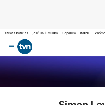
Últimas noticias
José Raúl Mulino
Cepanim
Ifarhu
Fenóme
Ir al contenido
Obrir navegació
Simon Levi