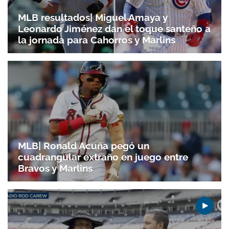
MLB resultados| Miguel Amaya y
Leonardo Jiménez dan el toque santeño a
la jornada para Cahorros y Marlins
MLB| Ronald Acuña pegó un
cuadrangular extraño en juego entre
Bravos y Marlins