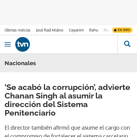
Últimas noticias
José Raúl Mulino
Cepanim
Ifarhu
Fenómeno de El Ni
EN VIVO
Ir al contenido
Obrir navegació
Nacionales
‘Se acabó la corrupción’, advierte
Chanan Singh al asumir la
dirección del Sistema
Penitenciario
El director también afirmó que asume el cargo con
el compromiso de fortalecer el sistema carcelario