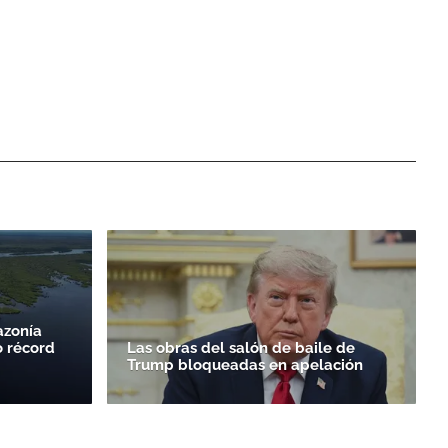
azonía
o récord
Las obras del salón de baile de
Trump bloqueadas en apelación