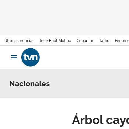
Últimas noticias
José Raúl Mulino
Cepanim
Ifarhu
Fenóme
Ir al contenido
Obrir navegació
Nacionales
Árbol cay