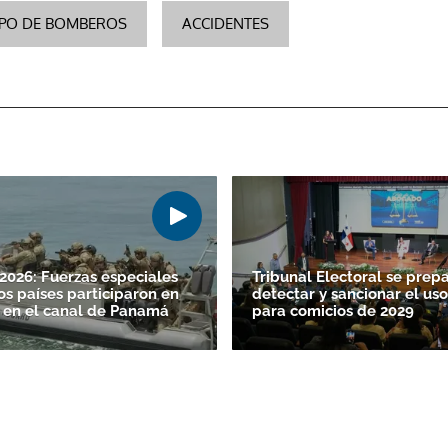
PO DE BOMBEROS
ACCIDENTES
Gracias por suscribirte a nuestro boletín.
026: Fuerzas especiales
Tribunal Electoral se prep
ACEPTAR
os países participaron en
detectar y sancionar el uso
 en el canal de Panamá
para comicios de 2029