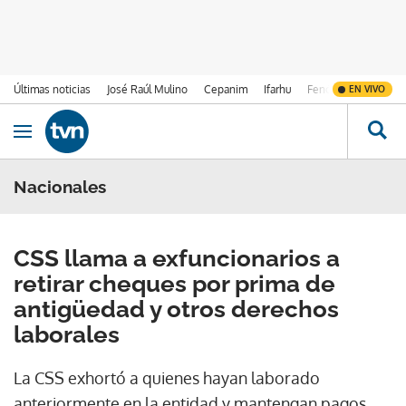
Últimas noticias
José Raúl Mulino
Cepanim
Ifarhu
Fenómeno de El Ni
EN VIVO
Ir al contenido
Obrir navegació
Nacionales
CSS llama a exfuncionarios a
retirar cheques por prima de
antigüedad y otros derechos
laborales
La CSS exhortó a quienes hayan laborado
anteriormente en la entidad y mantengan pagos