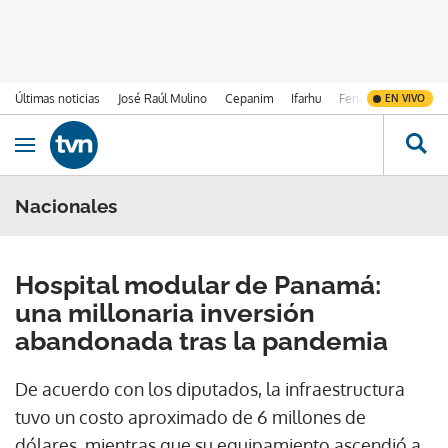
Últimas noticias
José Raúl Mulino
Cepanim
Ifarhu
Fenómeno de El Ni
EN VIVO
Ir al contenido
Obrir navegació
Nacionales
Hospital modular de Panamá:
una millonaria inversión
abandonada tras la pandemia
De acuerdo con los diputados, la infraestructura
tuvo un costo aproximado de 6 millones de
dólares, mientras que su equipamiento ascendió a